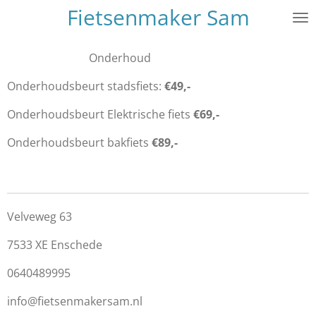
Fietsenmaker Sam
Ga
direct
naar
Onderhoud
de
hoofdinhoud
Onderhoudsbeurt stadsfiets:
€49,-
Onderhoudsbeurt Elektrische fiets
€69,-
Onderhoudsbeurt bakfiets
€89,-
Velveweg 63
7533 XE Enschede
0640489995
info@fietsenmakersam.nl