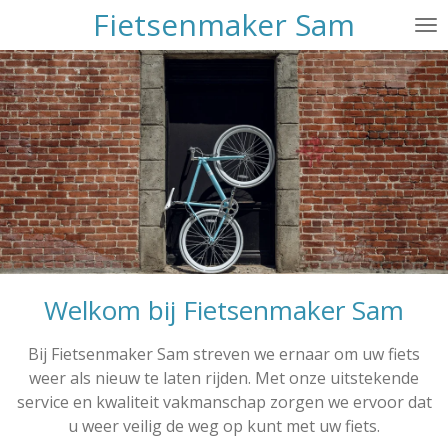
Fietsenmaker Sam
Ga
direct
naar
de
hoofdinhoud
Welkom bij Fietsenmaker Sam
Bij Fietsenmaker Sam streven we ernaar om uw fiets
weer als nieuw te laten rijden. Met onze uitstekende
service en kwaliteit vakmanschap zorgen we ervoor dat
u weer veilig de weg op kunt met uw fiets.